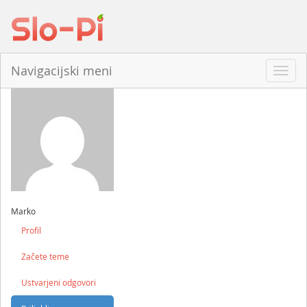
Navigacijski meni
Odpri
navig
Marko
Profil
Začete teme
Ustvarjeni odgovori