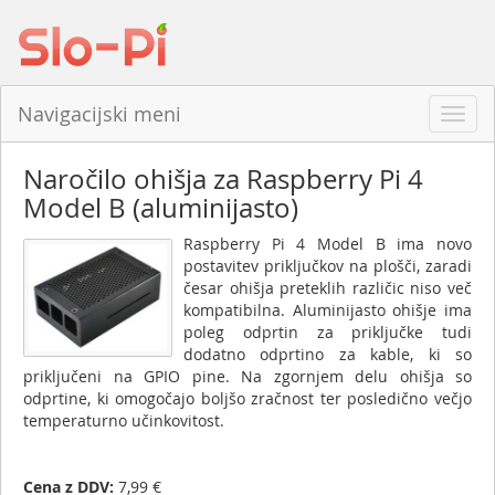
Navigacijski meni
Odpri
navig
Naročilo ohišja za Raspberry Pi 4
Model B (aluminijasto)
Raspberry Pi 4 Model B ima novo
postavitev priključkov na plošči, zaradi
česar ohišja preteklih različic niso več
kompatibilna. Aluminijasto ohišje ima
poleg odprtin za priključke tudi
dodatno odprtino za kable, ki so
priključeni na GPIO pine. Na zgornjem delu ohišja so
odprtine, ki omogočajo boljšo zračnost ter posledično večjo
temperaturno učinkovitost.
Cena z DDV:
7,99 €