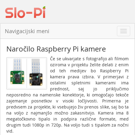
Navigacijski meni
Odpri
navig
Naročilo Raspberry Pi kamere
Če se ukvarjate s fotografijo ali filmom
oziroma v projektu želite delati z enim
od teh medijev bo Raspberry Pi
kamera prava izbira. V primerjavi z
ostalimi spletnimi kamerami ima
prednost, saj jo priključimo
neposredno na namenske konektorje, ki omogočajo tekoče
zajemanje posnetkov v visoki ločljivosti. Primerna je
predvsem za projekte, ki vsebujejo živ prenos slike, saj bo ta
na voljo z najmanjšo možno zakasnitvijo. Kamera ima 8
megatočkovno tipalo in podpira različne formate, med
drugim tudi 1080p in 720p. Na voljo tudi s tipalom za nočni
vid.