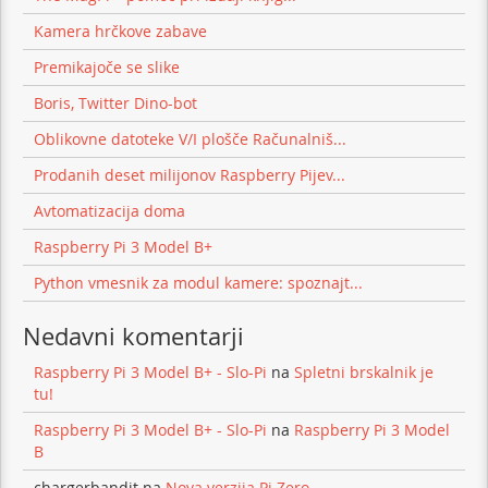
Kamera hrčkove zabave
Premikajoče se slike
Boris, Twitter Dino-bot
Oblikovne datoteke V/I plošče Računalniš...
Prodanih deset milijonov Raspberry Pijev...
Avtomatizacija doma
Raspberry Pi 3 Model B+
Python vmesnik za modul kamere: spoznajt...
Nedavni komentarji
Raspberry Pi 3 Model B+ - Slo-Pi
na
Spletni brskalnik je
tu!
Raspberry Pi 3 Model B+ - Slo-Pi
na
Raspberry Pi 3 Model
B
chargerbandit
na
Nova verzija Pi Zero