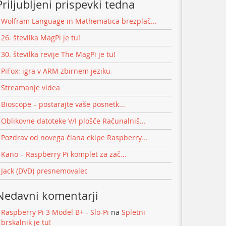
Priljubljeni prispevki tedna
Wolfram Language in Mathematica brezplač...
26. številka MagPi je tu!
30. številka revije The MagPi je tu!
PiFox: igra v ARM zbirnem jeziku
Streamanje videa
Bioscope – postarajte vaše posnetk...
Oblikovne datoteke V/I plošče Računalniš...
Pozdrav od novega člana ekipe Raspberry...
Kano – Raspberry Pi komplet za zač...
Jack (DVD) presnemovalec
Nedavni komentarji
Raspberry Pi 3 Model B+ - Slo-Pi
na
Spletni
brskalnik je tu!