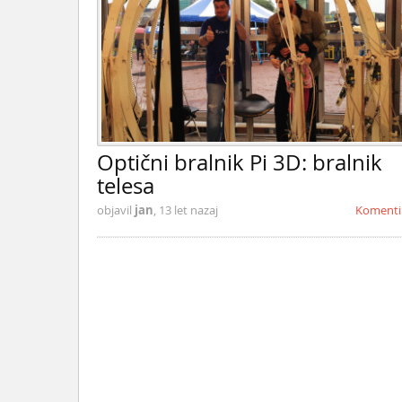
Optični bralnik Pi 3D: bralnik
telesa
objavil
jan
,
13 let nazaj
Komenti