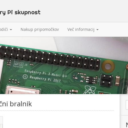
odiči
Nakup pripomočkov
Več informacij
čni bralnik
S
e